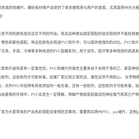
的各类的软硬片、磨砂板材等产品受到了很多建筑商与用户的喜爱，尤其是扬州光大
哦！
大家不同的颜色组合适合不同的作品，而且这种类似固定搭配的组合规则并不能轻易被
、橙色和紫色搭配。将这些颜色应用进PVC软片中，可以提供很强烈的对比。PVC软
于文具，手袋，冷裱等多种用途的PVC胶膜系列；用于浴帘，医疗等多种用途的高透
大家软片装饰是有一定毒性的，PVC软硬片的毒性主要来自于未除干净的乙，那是神经
助剂，这些助剂才可能有毒，如果厂家比较正常的话，毒性这项不用担心。 化学物质 
的，另外PVC中加得有其他添加剂一般无毒，还有一些助剂，这些助剂才可能有毒，
自由基等的环境中，PVC会发生一定降解，降解产物就是前面说的神经毒气和其它产
家为大家带来的产品色彩搭配及使用防范事项，需要购买扬州PVC、pvc硬片、定制pvc