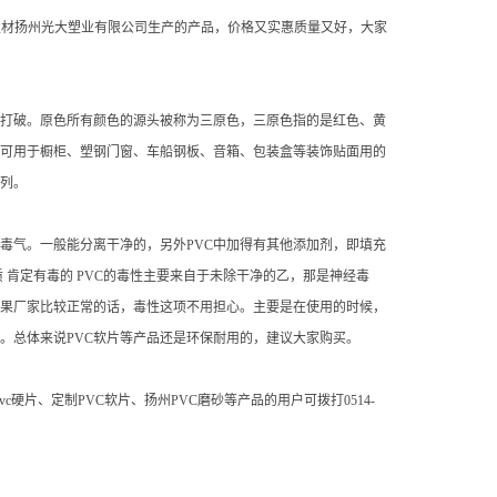
板材扬州光大塑业有限公司生产的产品，价格又实惠质量又好，大家
打破。原色所有颜色的源头被称为三原色，三原色指的是红色、黄
片可用于橱柜、塑钢门窗、车船钢板、音箱、包装盒等装饰贴面用的
系列。
毒气。一般能分离干净的，另外PVC中加得有其他添加剂，即填充
肯定有毒的 PVC的毒性主要来自于未除干净的乙，那是神经毒
如果厂家比较正常的话，毒性这项不用担心。主要是在使用的时候，
物。总体来说PVC软片等产品还是环保耐用的，建议大家购买。
硬片、定制PVC软片、扬州PVC磨砂等产品的用户可拨打0514-